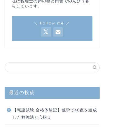
在は税理士の卵の妻と田舎でのんびり暮
らしています。
＼ Follow me ／
最近の投稿
【宅建試験 合格体験記】独学で40点を達成
した勉強法と心構え