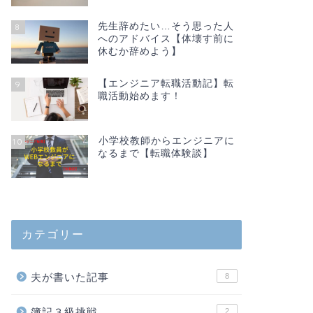
先生辞めたい…そう思った人
8
へのアドバイス【体壊す前に
休むか辞めよう】
【エンジニア転職活動記】転
9
職活動始めます！
小学校教師からエンジニアに
10
なるまで【転職体験談】
カテゴリー
夫が書いた記事
8
簿記３級挑戦
2