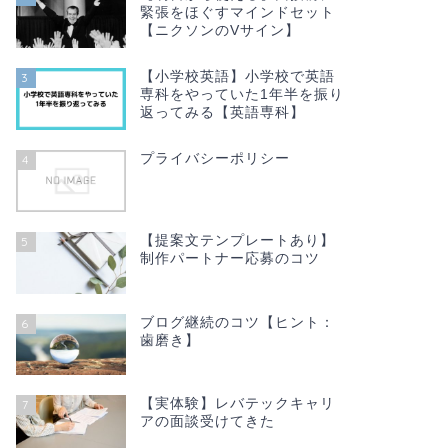
緊張をほぐすマインドセット
【ニクソンのVサイン】
【小学校英語】小学校で英語
3
専科をやっていた1年半を振り
返ってみる【英語専科】
プライバシーポリシー
4
【提案文テンプレートあり】
5
制作パートナー応募のコツ
ブログ継続のコツ【ヒント：
6
歯磨き】
【実体験】レバテックキャリ
7
アの面談受けてきた