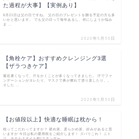
た過程が大事】【実例あり】
6月21日は父の日ですね。 父の日のプレゼントを贈る予定の方も多
いかと思います。 でも父の日って毎年あるし、何にしようか悩み
ま …
2020年5月30日
【角栓ケア】おすすめクレンジング3選
【ザラつきケア】
最近暑くなって、汗をかくことが多くなってきました。 汗でファ
ンデーションがヨレたり、マスクで鼻が擦れて塗り直したり。。
そした …
2020年5月30日
【お値段以上】快適な睡眠は枕から！
枕ってこだわってますか？ 硬め派、柔らかめ派、好みがあると思
いますが 今日は私の愛用枕をご紹介します！ ズバリこれ！ ニト
リ ホテルスタイル枕(スタンダー …