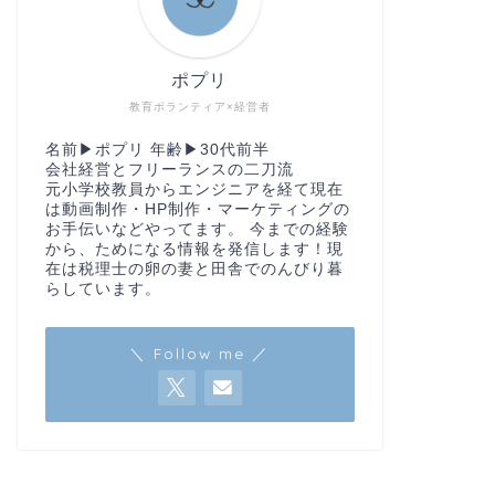
転職
エンジニアに
要な2つの理由
ポプリ
エンジニアとして転職
ミュニケーション能力
教育ボランティア×経営者
会ってきました。 …
名前▶︎ポプリ 年齢▶︎30代前半
会社経営とフリーランスの二刀流
元小学校教員からエンジニアを経て現在
は動画制作・HP制作・マーケティングの
転職
お手伝いなどやってます。 今までの経験
転職活動で重
から、ためになる情報を発信します！現
転職を繰り返した経験
在は税理士の卵の妻と田舎でのんびり暮
きた傾向があります。
らしています。
いい！3つのポイントを
＼ Follow me ／
転職
【簡単】ポー
エンジニアやwebデ