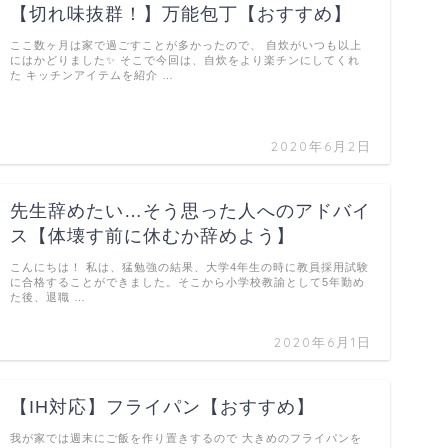
【切れ味抜群！】万能包丁【おすすめ】
ここ数ヶ月は家で過ごすことが多かったので、 自炊がいつも以上
にはかどりました✨ そこで今回は、自炊をより楽チンにしてくれ
た キッチンアイテムを紹介 …
2020年6月2日
先生辞めたい…そう思った人へのアドバイ
ス【体壊す前に休むか辞めよう】
こんにちは！ 私は、猛勉強の結果、大学4年生の時に教員採用試験
に合格することができました。そこから小学校教諭として5年勤め
た後、退職 …
2020年6月1日
【IH対応】フライパン【おすすめ】
我が家では週末にご飯を作り置きするので 大きめのフライパンを