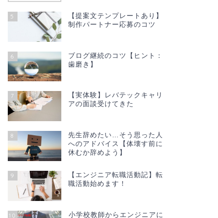
【提案文テンプレートあり】
5
転職
【実体験】レ
制作パートナー応募のコツ
てきた
転職エージェント「レ
ブログ継続のコツ【ヒント：
ので内容をまとめてみ
6
ぜひ参考にしてください
歯磨き】
【実体験】レバテックキャリ
7
アの面談受けてきた
転職
【明細公開】
職！その年収
先生辞めたい…そう思った人
8
転職をしたら、年収下
へのアドバイス【体壊す前に
アに転職した時の年収
休むか辞めよう】
そんな疑 …
【エンジニア転職活動記】転
9
職活動始めます！
転職
【実体験】レ
小学校教師からエンジニアに
10