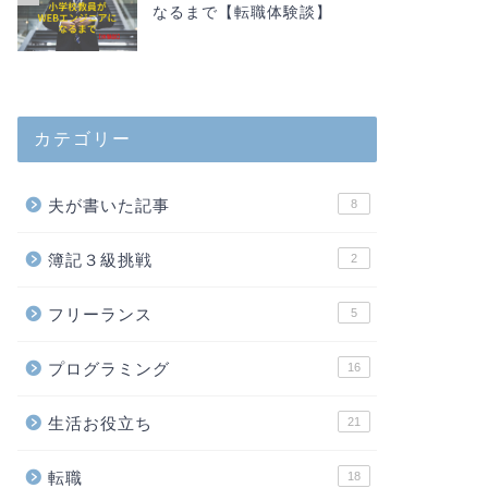
受けてきた
なるまで【転職体験談】
「レバテックフリーラ
内容をまとめました！
ランスに興味 …
カテゴリー
転職
【未経験から
夫が書いた記事
8
要？
簿記３級挑戦
2
現在プログラミング勉
に向けて書いています
うか？ 答えは「必要な
フリーランス
5
プログラミング
16
転職
【全て無料】
生活お役立ち
21
【エンジニア
転職エージェントと言
転職
18