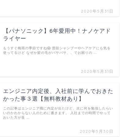
2020年5月31日
【パナソニック】6年愛用中！ナノケアド
ライヤー
もうすぐ梅雨の季節ですね😱 普段シャンプーやヘアケアにも気を
使ってるけど なぜか髪の毛がパサパサ、、でお困りの …
2020年5月31日
エンジニア内定後、入社前に学んでおきた
かった事３選【無料教材あり】
この記事はエンジニア職に内定が出たけど、次に何を勉強したらい
いのかわからない人のために書きます。 入社までの時間でやって
おいた方が良 …
2020年5月30日