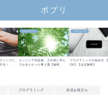
ポプリ
プログラミング
プログラミング
ラミングに
エンジニア内定後、入社前に学ん
プログラミングの始め方 
法！...
でおきたかった事３選【無料...
OK】【ほぼ無料】
プログラミング
生活お役立ち