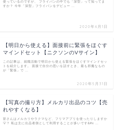
使っているのですが、 フライパンの中でも「深型」って知ってま
すか？ 今年「深型」フライパンをデビュー …
2020年6月1日
【明日から使える】面接前に緊張をほぐす
マインドセット【ニクソンのVサイン】
この記事は、就職活動で明日から使える緊張をほぐすマインドセッ
トを紹介します。 面接で自分の思いを話すとき、最も邪魔なもの
が「緊張」で …
2020年5月31日
【写真の撮り方】メルカリ出品のコツ【売
れやすくなる】
皆さんはメルカリやラクマなど、フリマアプリを使ったりしますか
💡？ 私は主に出品者側として利用することが多いです&#x …