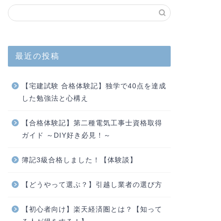
方の中には、「自分の
にしている方も多いので
最近の投稿
転職
【3つのコツ
【宅建試験 合格体験記】独学で40点を達成
転職を過去に何度かし
した勉強法と心構え
が、退職の意思を職場
し過去の転職経験から
【合格体験記】第二種電気工事士資格取得
ガイド ～DIY好き必見！～
簿記3級合格しました！【体験談】
転職
【エンジニア
ます！
【どうやって選ぶ？】引越し業者の選び方
転職活動終わり！ 次の
【フリーランス】にな
【初心者向け】楽天経済圏とは？【知って
注できない限りは無職