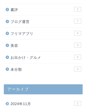
に3社に絞り込んでみ
す！」と発 …
書評
3
ブログ運営
7
転職
職場の近くに
フリマアプリ
4
転職が決まったらすべ
です。 職場が都市部
上にメリットが大き過ぎ
美容
3
お出かけ・グルメ
4
未分類
3
転職
元アパレル店
た5つの理由
アーカイブ
「エンジニアに転職し
れからエンジニアを目
を選んだ理由 …
2024年11月
2