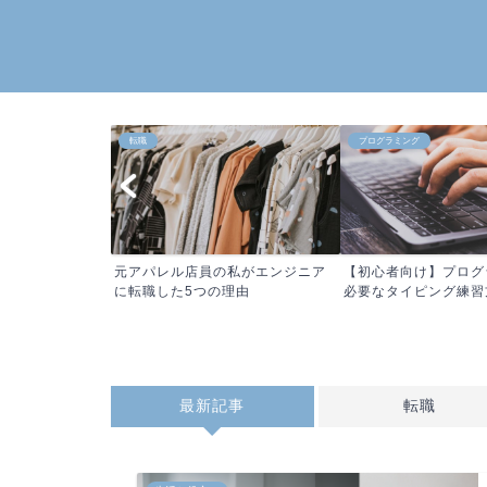
転職
プログラミング
元アパレル店員の私がエンジニア
【初心者向け】プログ
に転職した5つの理由
必要なタイピング練習方
最新記事
転職