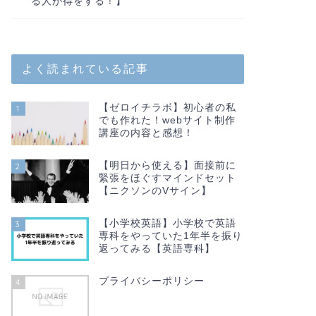
る人が得をする！】
転職
よく読まれている記事
【未経験の私が
ポートのすす
【ゼロイチラボ】初心者の私
1
ITパスポートを去年取
でも作れた！webサイト制作
の勉強法をまとめました
る方、ぜ …
講座の内容と感想！
【明日から使える】面接前に
2
緊張をほぐすマインドセット
【ニクソンのVサイン】
転職
【転職】社員
【小学校英語】小学校で英語
3
未経験でエンジニアに
専科をやっていた1年半を振り
ルアップしたい！と転
返ってみる【英語専科】
て技術を身に付けるか
プライバシーポリシー
4