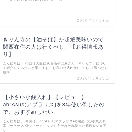
2020年5月28日
きりん寺の【油そば】が超絶美味いので、
関西在住の人は行くべし。【お得情報あ
り】
こんにちは！ 今回は大阪にある油そば屋さん「きりん寺」につい
て紹介してみたいと思います。お店の公式HPはこちら （調べたら
結構 …
2020年5月28日
【小さい小銭入れ】【レビュー】
abrAsus(アブラサス)を3年使い倒したの
で、おすすめしたい。
こんにちは。 今回は、abrAsus(アブラサス)の製品（①小銭入れ
②キーケース ③マネークリップ）をそれぞれ使った感想をシェア
し …