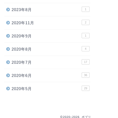
2023年8月
1
転職
【エンジニア
2020年11月
2
す！
現在エンジアとして働
2020年9月
1
転職活動を始めます！
る方や、 エンジニア転
2020年8月
4
2020年7月
17
next
2020年6月
36
2020年5月
29
2020–2026 ポプリ