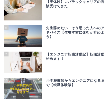
7
【実体験】レバテックキャリアの面
談受けてきた
8
先生辞めたい…そう思った人へのア
ドバイス【体壊す前に休むか辞めよ
う】
9
【エンジニア転職活動記】転職活動
始めます！
10
小学校教師からエンジニアになるま
で【転職体験談】