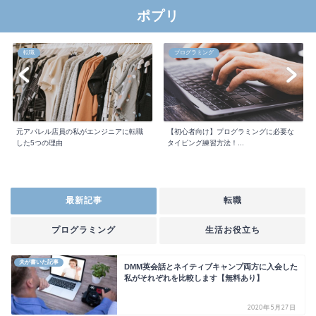
ポプリ
転職
プログラミング
元アパレル店員の私がエンジニアに転職
【初心者向け】プログラミングに必要な
した5つの理由
タイピング練習方法！...
最新記事
転職
プログラミング
生活お役立ち
夫が書いた記事
DMM英会話とネイティブキャンプ両方に入会した
私がそれぞれを比較します【無料あり】
2020年5月27日