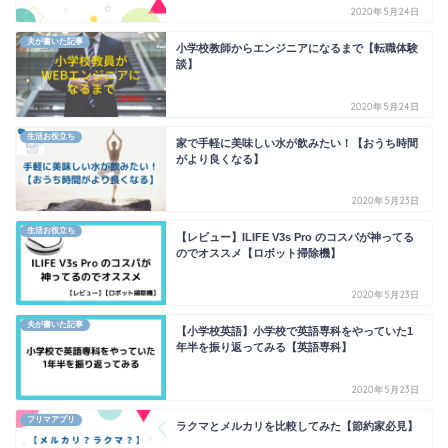
2020年5月24日
夫が書いた記事
小学校教師からエンジニアになるまで【転職体験
談】
2020年5月24日
生活お役立ち
家で手軽に美味しい水が飲みたい！【おうち時間
がより良くなる】
2020年5月23日
生活お役立ち
【レビュー】ILIFE V3s Pro のコスパが神ってる
のでオススメ【ロボット掃除機】
2020年5月23日
夫が書いた記事
【小学校英語】小学校で英語専科をやっていた1
年半を振り返ってみる【英語専科】
2020年5月23日
フリマアプリ
ラクマとメルカリを比較してみた【節約家必見】