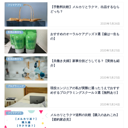
フリマアプリ
【手数料比較】メルカリとラクマ、出品するなら
どっち？
2020年5月26日
生活お役立ち
おすすめのオーラルケアグッズ３選【歯は一生も
の】
2020年5月25日
生活お役立ち
【共働き夫婦】家事分担どうしてる？【実例も紹
介】
2020年5月25日
プログラミング
現役エンジニアの私が実際に通ったうえでおすす
めするプログラミングスクール３選【無料あり】
2020年5月24日
フリマアプリ
メルカリとラクマ送料の比較【購入のあれこれ】
【節約家必見】