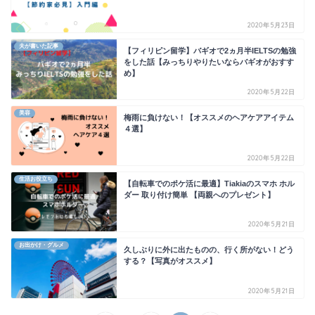
2020年5月23日
夫が書いた記事
【フィリピン留学】バギオで2ヵ月半IELTSの勉強
をした話【みっちりやりたいならバギオがおすす
め】
2020年5月22日
美容
梅雨に負けない！【オススメのヘアケアアイテム
４選】
2020年5月22日
生活お役立ち
【自転車でのポケ活に最適】Tiakiaのスマホ ホル
ダー 取り付け簡単 【両親へのプレゼント】
2020年5月21日
お出かけ・グルメ
久しぶりに外に出たものの、行く所がない！どう
する？【写真がオススメ】
2020年5月21日